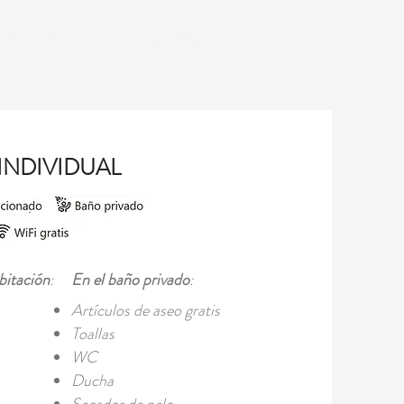
GALERÍA
RESERVAS
INDIVIDUAL
bitación
: ​
En el baño privado
:
Artículos de aseo gratis
Toallas
WC
Ducha