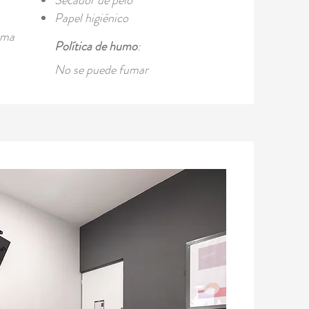
Secador de pelo
Papel higiénico
ama
Política de humo
: ​
No se puede fumar