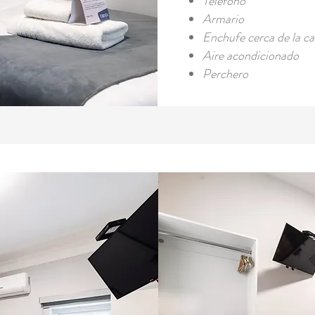
Teléfono
Armario
Enchufe cerca de la c
Aire acondicionado
Perchero